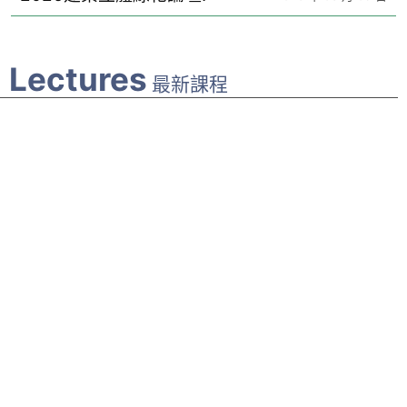
Lectures
最新課程
115年度 高雄市景觀樹木
修剪(技術人員)認證班
第二梯
READ MORE