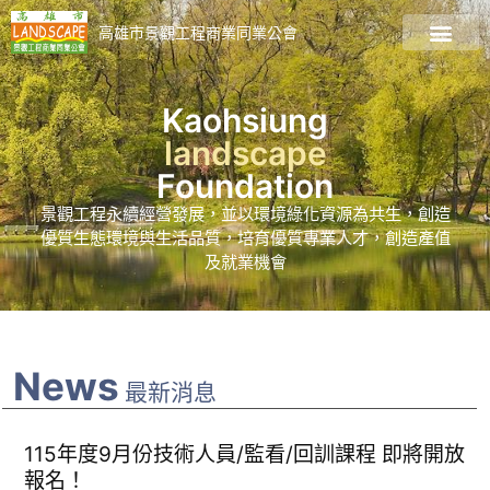
高雄市景觀工程商業同業公會
關於公會
會員廠商名錄
最新資訊
最新課程
加入會員
景觀資訊專區
Kaohsiung
landscape
Foundation
景觀工程永續經營發展，並以環境綠化資源為共生，創造
優質生態環境與生活品質，培育優質專業人才，創造產值
及就業機會
News
最新消息
115年度9月份技術人員/監看/回訓課程 即將開放
報名！