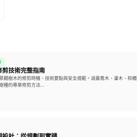
巧
修剪技術完整指南
景觀樹木的修剪時機、技術要點與安全規範。涵蓋喬木、灌木、棕櫚
種的專業修剪方法...
觀設計：從規劃到實踐