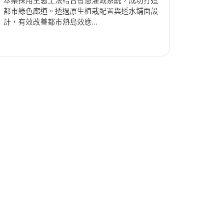
本案採用生態工法結合智慧灌溉系統，成功打造
都市綠色廊道。透過原生植栽配置與透水鋪面設
計，有效改善都市熱島效應...