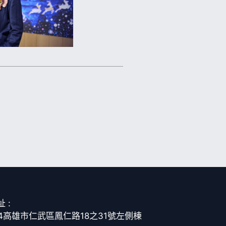
 :
14高雄市仁武區鳳仁路18之31號左側棟