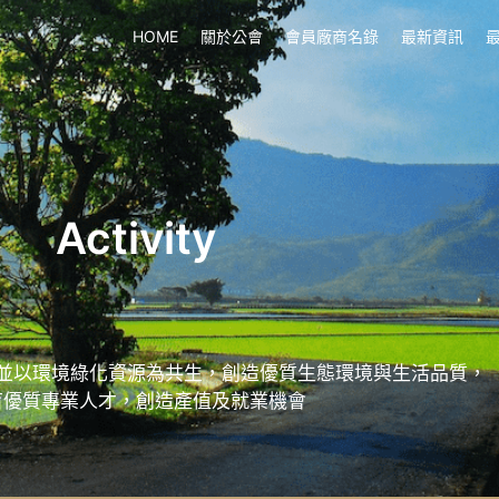
HOME
關於公會
會員廠商名錄
最新資訊
Activity
並以環境綠化資源為共生，創造優質生態環境與生活品質，
育優質專業人才，創造產值及就業機會