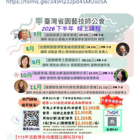
https://forms.gle/349rQ32pd45MUoc5A