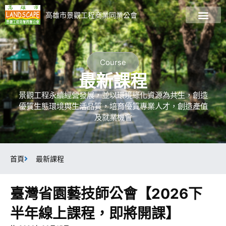
高雄市景觀工程商業同業公會
關於公會
會員廠商名錄
最新資訊
最新課程
加入會員
景觀資訊專區
Course
最新課程
景觀工程永續經營發展，並以環境綠化資源為共生，創造
優質生態環境與生活品質，培育優質專業人才，創造產值
及就業機會
首頁
最新課程
臺灣省園藝技師公會【2026下
半年線上課程，即將開課】