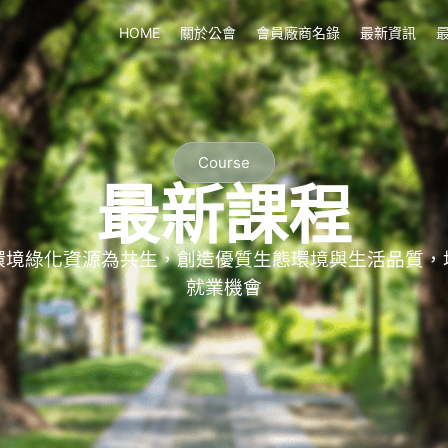
HOME
關於公會
會員廠商名錄
最新資訊
Course
最新課程
環境綠化資源為共生，創造優質生態環境與生活品質，
就業機會