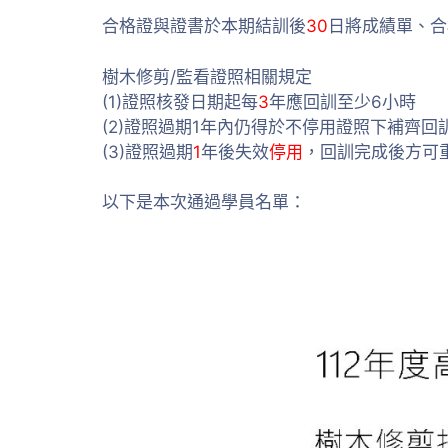
合格證與證書於本期結訓後
30
日將成績單、合
樹木修剪/監看證照相關規定
(1)證照核發日期起每
3
年應回訓至少6小時
(2)證照過期1年內仍得於不停用證照下補齊回
(3)證照過期
1
年後失效
停用
，回訓完成後方可
以下是本次通過學員名單：