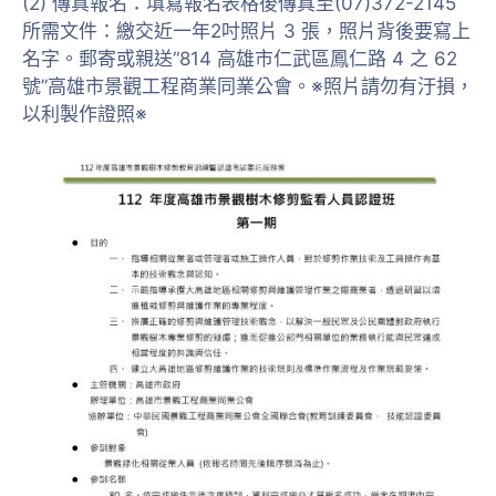
(2) 傳真報名：填寫報名表格後傳真至(07)372-2145
所需文件：繳交近一年2吋照片 3 張，照片背後要寫上
名字。郵寄或親送“814 高雄市仁武區鳳仁路 4 之 62
號”高雄市景觀工程商業同業公會。※照片請勿有汙損，
以利製作證照※