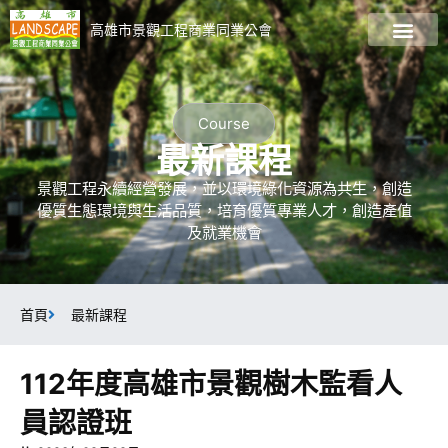
高雄市景觀工程商業同業公會
關於公會
會員廠商名錄
最新資訊
最新課程
加入會員
景觀資訊專區
Course
最新課程
景觀工程永續經營發展，並以環境綠化資源為共生，創造
優質生態環境與生活品質，培育優質專業人才，創造產值
及就業機會
首頁
最新課程
112年度高雄市景觀樹木監看人
員認證班