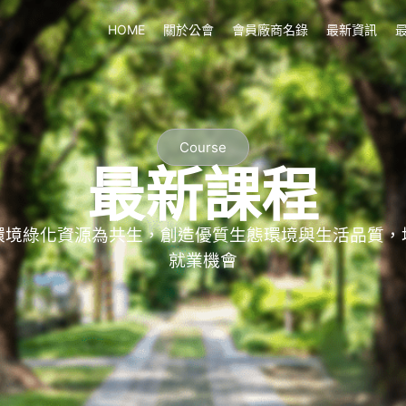
HOME
關於公會
會員廠商名錄
最新資訊
Course
最新課程
環境綠化資源為共生，創造優質生態環境與生活品質，
就業機會