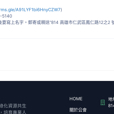
forms.gle/A91LYF1bi6HnyCZW7
)
5140
後要寫上名字。郵寄或親送“814 高雄市仁武區鳳仁路12之2
HOME
地址
綠化資源共生
8
關於公會
，培育專業人