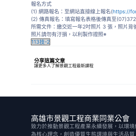
報名方式
(1) 網路報名：至網站直接線上報名(
https://
(2) 傳真報名：填寫報名表格後傳真至(07)372-
所需文件：繳交近一年2吋照片 3 張，照片背
照片請勿有汙損，以利製作證照※
113技-2
分享這篇文章
讓更多人了解景觀工程最新課程
高雄市景觀工程商業同業公會
致力於推動景觀工程產業永續發展，以環境
為核心理念，創造優質生態環境與生活品質