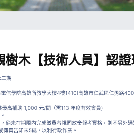
景觀樹木【技術人員】認證
第二期
華電信學院高雄所教學大樓4樓1410(高雄市仁武區仁勇路400 
補助 1,000 元/間（需113 年度有效會員)
)。
費，倘未在期限內完成繳費者視同放棄報考資格，則不另外通
或傳真告知末5碼，以利行政作業。