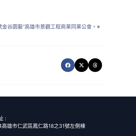
 號金谷園藝”高雄市景觀工程商業同業公會。※
 :
14高雄市仁武區鳳仁路18之31號左側棟