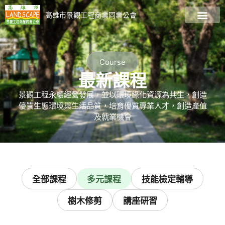
高雄市景觀工程商業同業公會
關於公會
會員廠商名錄
最新資訊
最新課程
加入會員
景觀資訊專區
Course
最新課程
景觀工程永續經營發展，並以環境綠化資源為共生，創造
優質生態環境與生活品質，培育優質專業人才，創造產值
及就業機會
全部課程
多元課程
技能檢定輔導
樹⽊修剪
講座研習