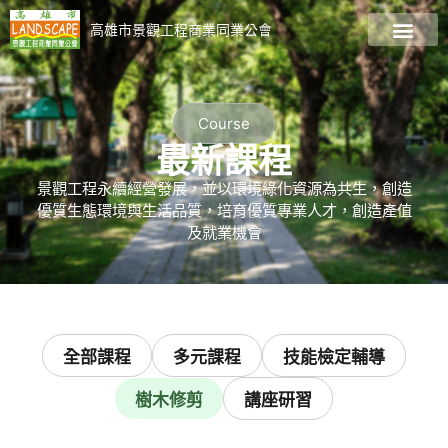
高雄市景觀工程商業同業公會
關於公會
會員廠商名錄
最新資訊
最新課程
加入會員
景觀資訊專區
Course
最新課程
景觀工程永續經營發展，並以環境綠化資源為共生，創造
優質生態環境與生活品質，培育優質專業人才，創造產值
及就業機會
全部課程
多元課程
技能檢定輔導
樹⽊修剪
講座研習