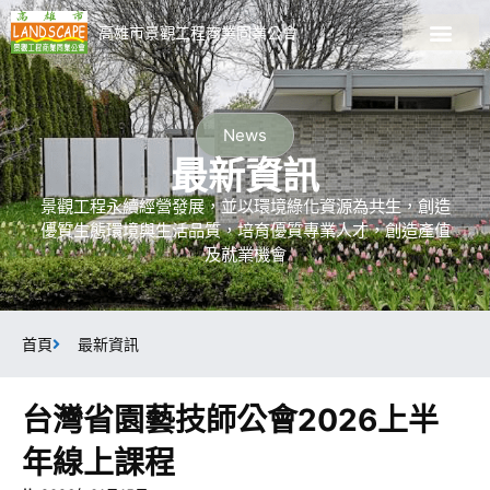
高雄市景觀工程商業同業公會
關於公會
會員廠商名錄
最新資訊
最新課程
加入會員
景觀資訊專區
News
最新資訊
景觀工程永續經營發展，並以環境綠化資源為共生，創造
優質生態環境與生活品質，培育優質專業人才，創造產值
及就業機會
首頁
最新資訊
台灣省園藝技師公會2026上半
年線上課程