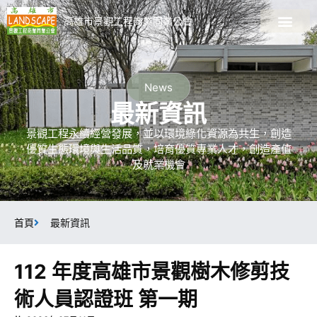
高雄市景觀工程商業同業公會
關於公會
會員廠商名錄
最新資訊
最新課程
加入會員
景觀資訊專區
News
最新資訊
景觀工程永續經營發展，並以環境綠化資源為共生，創造
優質生態環境與生活品質，培育優質專業人才，創造產值
及就業機會
首頁
最新資訊
112 年度高雄市景觀樹木修剪技
術人員認證班 第一期