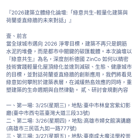
『2026建築立體綠化論壇:「綠意共生-輕量化建築與
荷蘭垂直綠牆的未來對話」』
壹、前言
當全球城市邁向 2026 淨零目標，建築不再只是鋼筋
水泥的堆疊，而是都市中關鍵的碳匯載體。本次論壇以
『綠意共生』為名，深度剖析德國 ZinCo 如何以精密
技術實踐輕量化屋頂綠化並達到減碳、生態、健康城市
的目標，並對話荷蘭垂直綠牆的創新應用，我們將看見
綠意如何攀附於建築表層，在減緩熱島效應的同時，重
塑建築的生命週期與自然律動。 貳、研討會規劃內容
一、第一場: 3/25(星期三)，地點:臺中市林皇宮紫幻影
廳(臺中市西屯區臺灣大道三段33號)
二、第二場: 3/26(星期四)，地點:高雄市婦女館演講廳
(高雄市三民區九如一路777號)
三、第三場: 3/27(星期五)，地點:臺南成大魔法學校崇