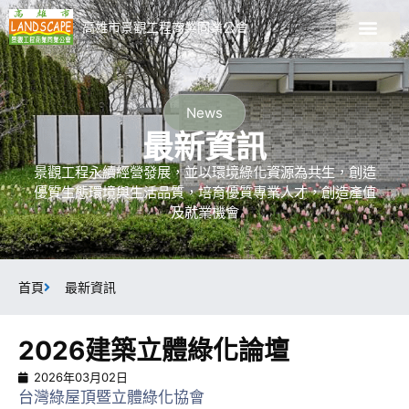
高雄市景觀工程商業同業公會
關於公會
會員廠商名錄
最新資訊
最新課程
加入會員
景觀資訊專區
News
最新資訊
景觀工程永續經營發展，並以環境綠化資源為共生，創造
優質生態環境與生活品質，培育優質專業人才，創造產值
及就業機會
首頁
最新資訊
2026建築立體綠化論壇
2026年03月02日
台灣綠屋頂暨立體綠化協會