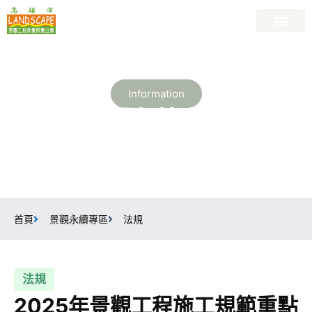
高雄市景觀工程商業同業公會
關於公會
會員廠商名錄
最新資訊
最新課程
加入會員
景觀資訊專區
Information
景觀永續專區
掌握景觀工程產業最新法規、技術案例、永續發展趨勢與專業知
識
首頁
景觀永續專區
法規
法規
2025年景觀工程施工規範重點