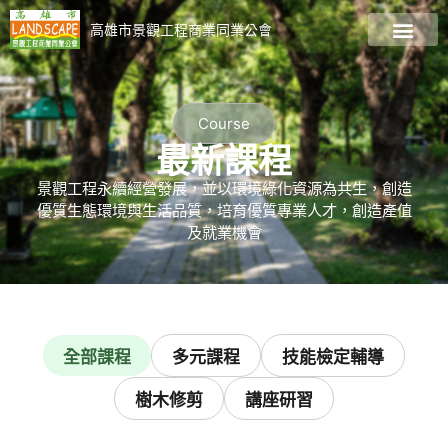
高雄市景觀工程商業同業公會
關於公會
會員廠商名錄
最新資訊
最新課程
加入會員
景觀資訊專區
Course
最新課程
景觀工程永續經營發展，並以環境綠化資源為共生，創造
優質生態環境與生活品質，培育優質專業人才，創造產值
及就業機會
全部課程
多元課程
技能檢定輔導
樹⽊修剪
講座研習